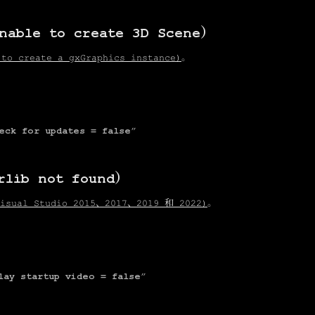
e to create 3D Scene）
 create a gxGraphics instance）
。
”
eck for updates = false
”
b not found）
sual Studio 2015、2017、2019 和 2022）
。
lay startup video = false
”