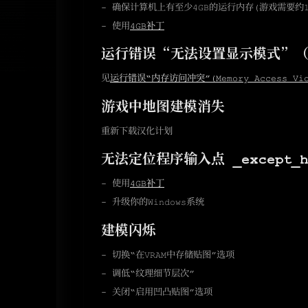
- 确保计算机上有至少4GB的运行内存（游戏需要约1.
- 使用
4GB补丁
运行错误“无法设置显示模式”（Unabl
见
运行错误“内存访问冲突”（Memory Access Vio
游戏中地图建模消失
重新下载汉化计划
无法定位程序输入点 _except_ha
- 使用
4GB补丁
- 升级你的Windows系统
建模闪烁
- 切换“在VRAM中存储贴图”选项
- 调低“纹理细节层次”
- 关闭“启用凹凸贴图”选项