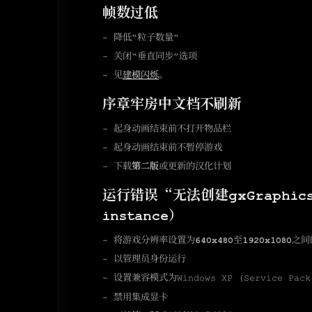
帧数过低
- 降低“粒子数量”
- 关闭“垂直同步”选项
- 见
建模闪烁
。
序章牢房中文档不刷新
- 起身动画结束前不打开物品栏
- 起身动画结束前不暂停游戏
- 下载
第二版
或更新的汉化计划
运行错误“无法创建gxGraphics实例
instance）
- 将游戏分辨率设置为
640x480
至
1920x1080
之间
- 以管理员身份运行
- 设置兼容模式为Windows XP (Service Pack
- 禁用集成显卡