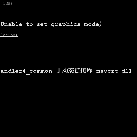
5GB）
e to set graphics mode）
lation）
。
ndler4_common 于动态链接库 msvcrt.dll