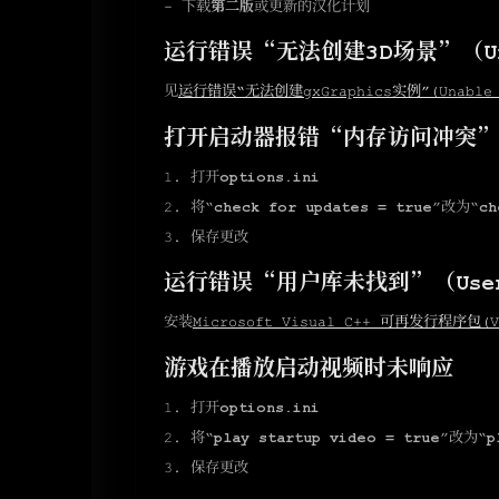
- 下载
第二版
或更新的汉化计划
运行错误“无法创建3D场景”（Unabl
见
运行错误“无法创建gxGraphics实例”（Unable to
打开启动器报错“内存访问冲突
1. 打开
options.ini
2. 将“
check for updates = true
”改为“
ch
3. 保存更改
运行错误“用户库未找到”（Userli
安装
Microsoft Visual C++ 可再发行程序包（Vi
游戏在播放启动视频时未响应
1. 打开
options.ini
2. 将“
play startup video = true
”改为“
p
3. 保存更改