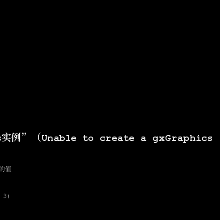
”（Unable to create a gxGraphics
的值
 3)