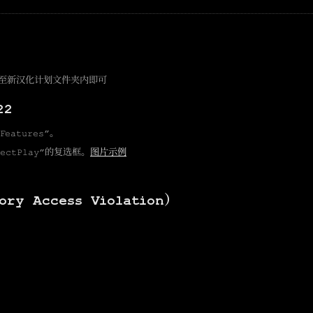
制至新汉化计划文件夹内即可
22
Features”。
ctPlay”的复选框。
图片示例
Access Violation）